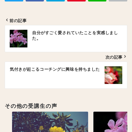
前の記事
投
自分がすごく愛されていたことを実感しまし
稿
た。
ナ
ビ
ゲ
次の記事
ー
気付きが起こるコーチングに興味を持ちました
シ
ョ
ン
その他の受講生の声