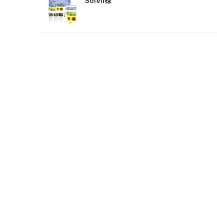
Soleil様
稿
ナ
ビ
ゲ
ー
シ
ョ
ン