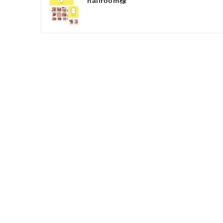
nailroom様
稿
ナ
ビ
ゲ
ー
シ
ョ
ン